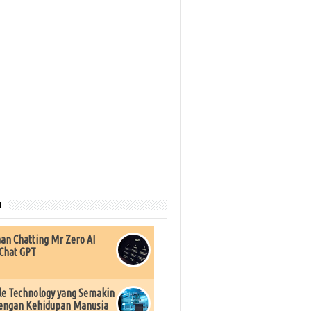
u
an Chatting Mr Zero AI
Chat GPT
e Technology yang Semakin
engan Kehidupan Manusia