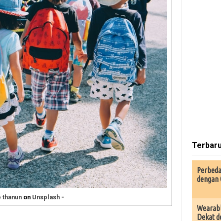
Terbar
Perbeda
dengan 
e thanun
on
Unsplash
-
Wearabl
Dekat d