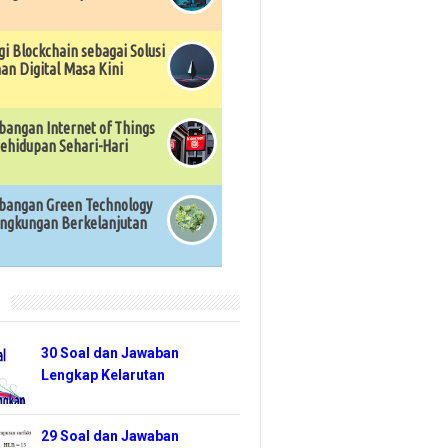
gi Blockchain sebagai Solusi
n Digital Masa Kini
angan Internet of Things
ehidupan Sehari-Hari
angan Green Technology
ingkungan Berkelanjutan
r
30 Soal dan Jawaban
Lengkap Kelarutan
29 Soal dan Jawaban