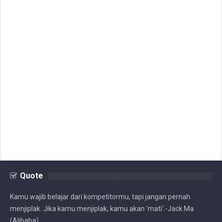
Quote
Kamu wajib belajar dari kompetitormu, tapi jangan pernah
menjiplak. Jika kamu menjiplak, kamu akan 'mati'.-Jack Ma
(Alibaba)