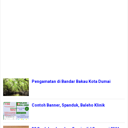
Pengamatan di Bandar Bakau Kota Dumai
Contoh Banner, Spanduk, Baleho Klinik