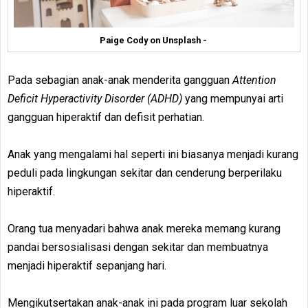
Paige Cody on Unsplash -
Pada sebagian anak-anak menderita gangguan
Attention
Deficit Hyperactivity Disorder (ADHD)
yang mempunyai arti
gangguan hiperaktif dan defisit perhatian.
Anak yang mengalami hal seperti ini biasanya menjadi kurang
peduli pada lingkungan sekitar dan cenderung berperilaku
hiperaktif.
Orang tua menyadari bahwa anak mereka memang kurang
pandai bersosialisasi dengan sekitar dan membuatnya
menjadi hiperaktif sepanjang hari.
Mengikutsertakan anak-anak ini pada program luar sekolah