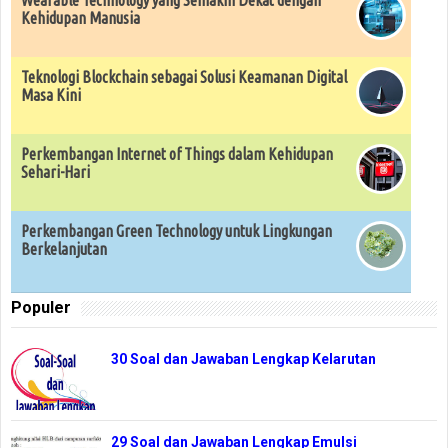
Wearable Technology yang Semakin Dekat dengan
Kehidupan Manusia
Teknologi Blockchain sebagai Solusi Keamanan Digital
Masa Kini
Perkembangan Internet of Things dalam Kehidupan
Sehari-Hari
Perkembangan Green Technology untuk Lingkungan
Berkelanjutan
Populer
30 Soal dan Jawaban Lengkap Kelarutan
29 Soal dan Jawaban Lengkap Emulsi