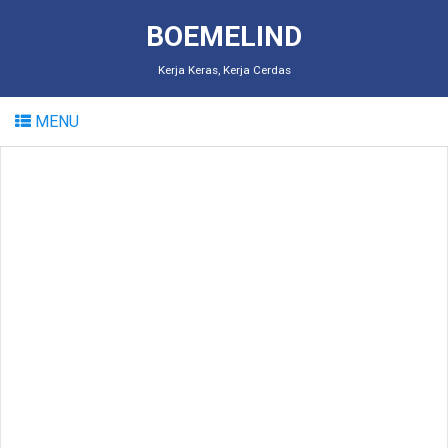
BOEMELIND
Kerja Keras, Kerja Cerdas
MENU