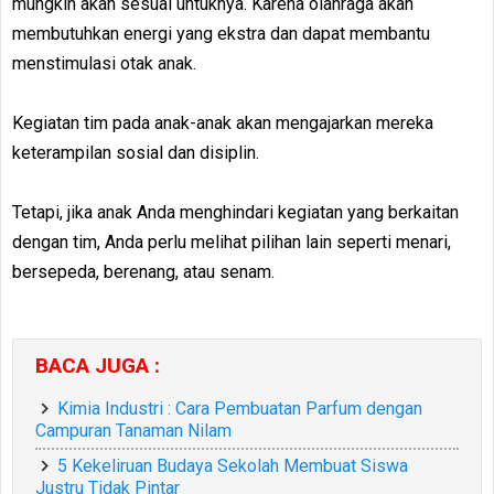
mungkin akan sesuai untuknya. Karena olahraga akan
membutuhkan energi yang ekstra dan dapat membantu
menstimulasi otak anak.
Kegiatan tim pada anak-anak akan mengajarkan mereka
keterampilan sosial dan disiplin.
Tetapi, jika anak Anda menghindari kegiatan yang berkaitan
dengan tim, Anda perlu melihat pilihan lain seperti menari,
bersepeda, berenang, atau senam.
BACA JUGA :
Kimia Industri : Cara Pembuatan Parfum dengan
Campuran Tanaman Nilam
5 Kekeliruan Budaya Sekolah Membuat Siswa
Justru Tidak Pintar