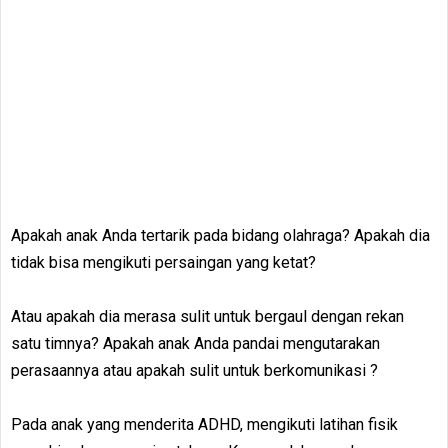
Apakah anak Anda tertarik pada bidang olahraga? Apakah dia
tidak bisa mengikuti persaingan yang ketat?
Atau apakah dia merasa sulit untuk bergaul dengan rekan
satu timnya? Apakah anak Anda pandai mengutarakan
perasaannya atau apakah sulit untuk berkomunikasi ?
Pada anak yang menderita ADHD, mengikuti latihan fisik