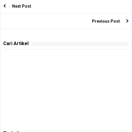
Next Post
Previous Post
Cari Artikel