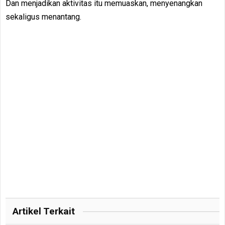
Dan menjadikan aktivitas itu memuaskan, menyenangkan
sekaligus menantang.
Artikel Terkait