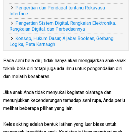
Pengertian dan Pendapat tentang Rekayasa
Interface
Pengertian Sistem Digital, Rangkaian Elektronika,
Rangkaian Digital, dan Perbedaannya
Konsep, Hukum Dasar, Aljabar Boolean, Gerbang
Logika, Peta Karnaugh
Pada seni bela diri, tidak hanya akan mengajarkan anak-anak
teknik bela diri tetapi juga ada ilmu untuk pengendalian diri
dan melatih kesabaran.
Jika anak Anda tidak menyukai kegiatan olahraga dan
menunjukkan kecenderungan terhadap seni rupa, Anda perlu
melihat beberapa pilihan yang lain.
Kelas akting adalah bentuk latihan yang luar biasa untuk