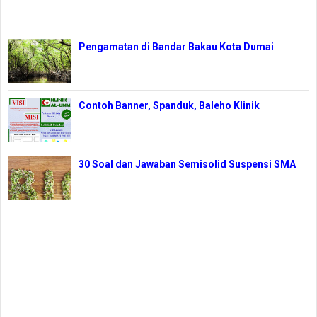
Pengamatan di Bandar Bakau Kota Dumai
Contoh Banner, Spanduk, Baleho Klinik
30 Soal dan Jawaban Semisolid Suspensi SMA