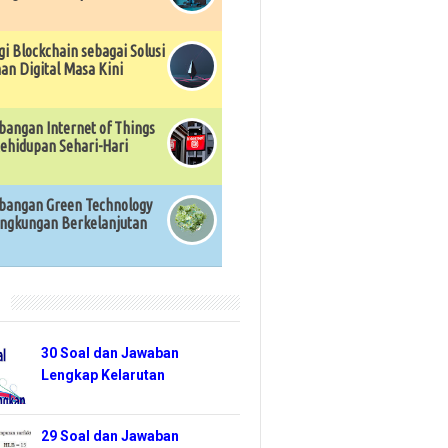
gi Blockchain sebagai Solusi
n Digital Masa Kini
angan Internet of Things
ehidupan Sehari-Hari
angan Green Technology
ingkungan Berkelanjutan
r
30 Soal dan Jawaban
Lengkap Kelarutan
29 Soal dan Jawaban