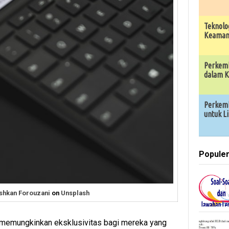
Teknolo
Keamana
Perkemb
dalam K
Perkemb
untuk L
Popule
shkan Forouzani
on
Unsplash
um, memungkinkan eksklusivitas bagi mereka yang