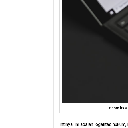
Photo by
A
Intinya, ini adalah legalitas huk