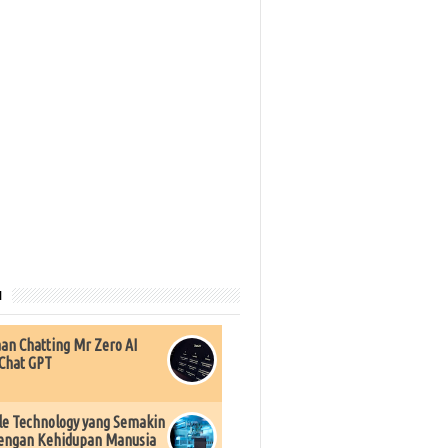
u
an Chatting Mr Zero AI
Chat GPT
e Technology yang Semakin
engan Kehidupan Manusia