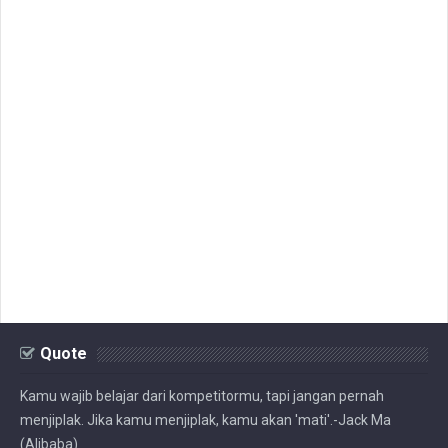
Quote
Kamu wajib belajar dari kompetitormu, tapi jangan pernah
menjiplak. Jika kamu menjiplak, kamu akan 'mati'.-Jack Ma
(Alibaba)