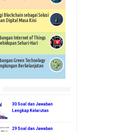
gi Blockchain sebagai Solusi
n Digital Masa Kini
angan Internet of Things
ehidupan Sehari-Hari
angan Green Technology
ingkungan Berkelanjutan
r
30 Soal dan Jawaban
Lengkap Kelarutan
29 Soal dan Jawaban