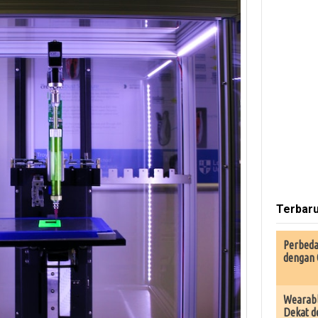
Terbar
Perbeda
dengan 
Wearabl
Dekat d