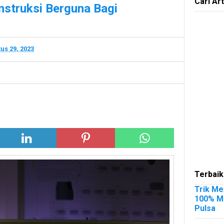
Cari Art
onstruksi Berguna Bagi
us 29, 2023
Terbaik
Trik Me
100% Me
Pulsa