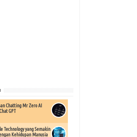
u
an Chatting Mr Zero AI
Chat GPT
e Technology yang Semakin
engan Kehidupan Manusia