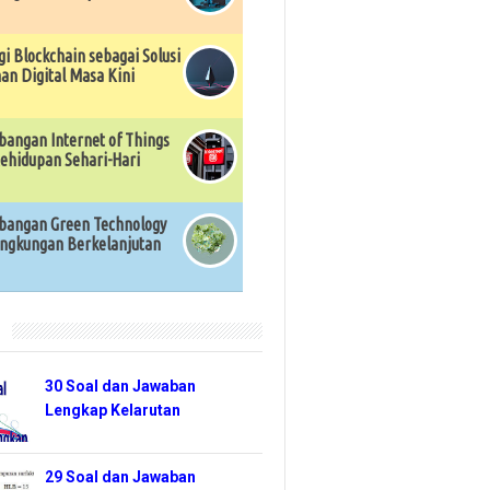
gi Blockchain sebagai Solusi
n Digital Masa Kini
angan Internet of Things
ehidupan Sehari-Hari
angan Green Technology
ingkungan Berkelanjutan
r
30 Soal dan Jawaban
Lengkap Kelarutan
29 Soal dan Jawaban