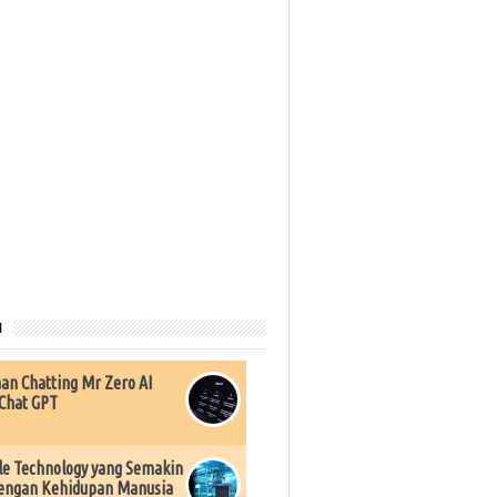
u
an Chatting Mr Zero AI
Chat GPT
e Technology yang Semakin
engan Kehidupan Manusia