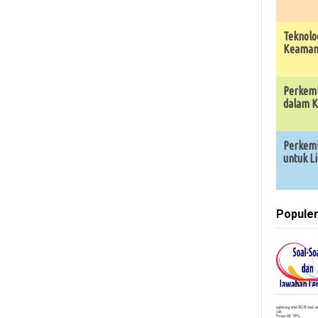
Teknolo
Keamana
Perkemb
dalam K
Perkemb
untuk L
Popule