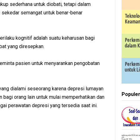
kup sederhana untuk diobati, tetapi dalam
ri sekedar semangat untuk benar-benar
Teknolo
Keamana
perilaku kognitif adalah suatu keharusan bagi
Perkemb
dalam K
bat yang diresepkan.
eminta pasien untuk menyarankan pengobatan
Perkemb
untuk L
 yang dialami seseorang karena depresi lumayan
Popule
 bagi orang lain untuk mulai memperhatikan dan
ai perawatan depresi yang tersedia saat ini.