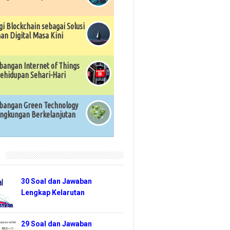
gi Blockchain sebagai Solusi
n Digital Masa Kini
angan Internet of Things
ehidupan Sehari-Hari
angan Green Technology
ingkungan Berkelanjutan
r
30 Soal dan Jawaban
Lengkap Kelarutan
29 Soal dan Jawaban