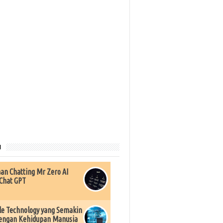
u
an Chatting Mr Zero AI
Chat GPT
e Technology yang Semakin
engan Kehidupan Manusia