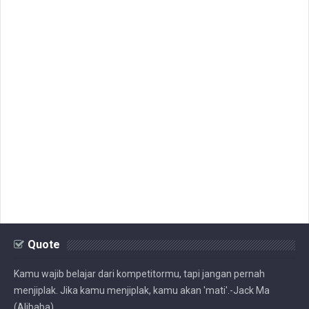
Quote
Kamu wajib belajar dari kompetitormu, tapi jangan pernah
menjiplak. Jika kamu menjiplak, kamu akan 'mati'.-Jack Ma
(Alibaba)