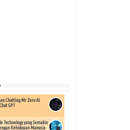
u
an Chatting Mr Zero AI
Chat GPT
e Technology yang Semakin
engan Kehidupan Manusia