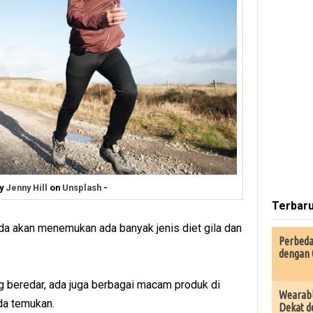
by
Jenny Hill
on
Unsplash
-
Terbar
da akan menemukan ada banyak jenis diet gila dan
Perbeda
dengan 
g beredar, ada juga berbagai macam produk di
Wearabl
da temukan.
Dekat d