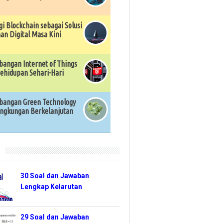
gi Blockchain sebagai Solusi
n Digital Masa Kini
angan Internet of Things
ehidupan Sehari-Hari
angan Green Technology
ingkungan Berkelanjutan
r
30 Soal dan Jawaban
Lengkap Kelarutan
29 Soal dan Jawaban