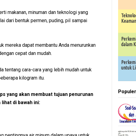
eperti makanan, minuman dan teknologi yang
Teknolo
ai dari bentuk permen, puding, pil sampai
Keamana
Perkemb
dalam K
uk mereka dapat membantu Anda menurunkan
 dengan cepat dan mudah.
Perkemb
untuk L
a tentang cara-cara yang lebih mudah untuk
eberapa kilogram itu.
Popule
tips yang akan membuat tujuan penurunan
lihat di bawah ini:
ng pentingnya air minum dalam upaya untuk