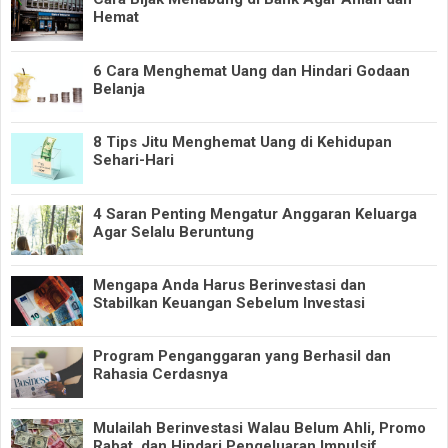
Hemat
6 Cara Menghemat Uang dan Hindari Godaan
Belanja
8 Tips Jitu Menghemat Uang di Kehidupan
Sehari-Hari
4 Saran Penting Mengatur Anggaran Keluarga
Agar Selalu Beruntung
Mengapa Anda Harus Berinvestasi dan
Stabilkan Keuangan Sebelum Investasi
Program Penganggaran yang Berhasil dan
Rahasia Cerdasnya
Mulailah Berinvestasi Walau Belum Ahli, Promo
Rabat, dan Hindari Pengeluaran Impulsif