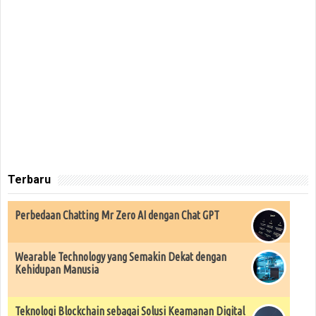
Terbaru
Perbedaan Chatting Mr Zero AI dengan Chat GPT
Wearable Technology yang Semakin Dekat dengan
Kehidupan Manusia
Teknologi Blockchain sebagai Solusi Keamanan Digital