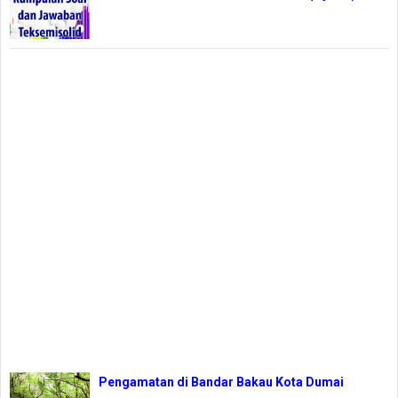
Pengamatan di Bandar Bakau Kota Dumai