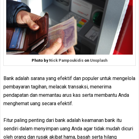
Photo by
Nick Pampoukidis
on
Unsplash
Bank adalah sarana yang efektif dan populer untuk mengelola
pembayaran tagihan, melacak transaksi, menerima
pendapatan dan memantau arus kas serta membantu Anda
menghemat uang secara efektif.
Fitur paling penting dari bank adalah keamanan bank itu
sendiri dalam menyimpan uang Anda agar tidak mudah dicuri
oleh orang dan rusak akibat hama, basah serta hilang