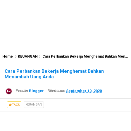
Home
KEUANGAN
Cara Perbankan Bekerja Menghemat Bahkan Menambah Uang Anda
Cara Perbankan Bekerja Menghemat Bahkan
Menambah Uang Anda
Penulis
Blogger
Diterbitkan
September 10, 2020
KEUANGAN
TAGS