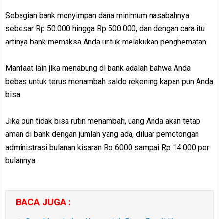
Sebagian bank menyimpan dana minimum nasabahnya
sebesar Rp 50.000 hingga Rp 500.000, dan dengan cara itu
artinya bank memaksa Anda untuk melakukan penghematan.
Manfaat lain jika menabung di bank adalah bahwa Anda
bebas untuk terus menambah saldo rekening kapan pun Anda
bisa.
Jika pun tidak bisa rutin menambah, uang Anda akan tetap
aman di bank dengan jumlah yang ada, diluar pemotongan
administrasi bulanan kisaran Rp 6000 sampai Rp 14.000 per
bulannya.
BACA JUGA :