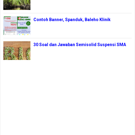
Contoh Banner, Spanduk, Baleho Klinik
30 Soal dan Jawaban Semisolid Suspensi SMA