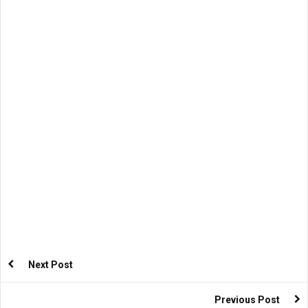
Next Post
Previous Post