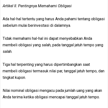
Artikel II. Pentingnya Memahami Obligasi
Ada hal-hal tertentu yang harus Anda pahami tentang obligasi
sebelum mulai berinvestasi di dalamnya.
Tidak memahami hal-hal ini dapat menyebabkan Anda
membeli obligasi yang salah, pada tanggal jatuh tempo yang
salah.
Tiga hal terpenting yang harus dipertimbangkan saat
membeli obligasi termasuk nilai par, tanggal jatuh tempo, dan
tingkat kupon.
Nilai nominal obligasi mengacu pada jumlah uang yang akan
Anda terima ketika obligasi mencapai tanggal jatuh tempo.