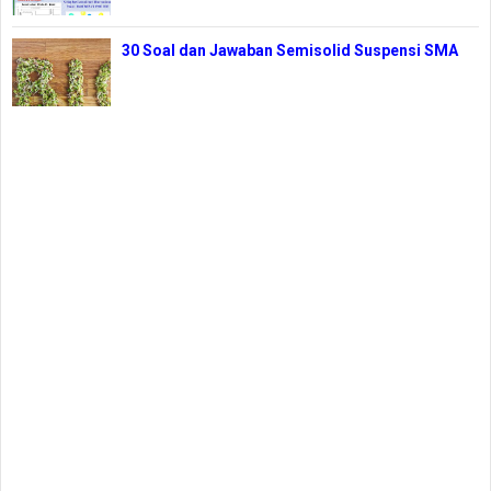
30 Soal dan Jawaban Semisolid Suspensi SMA