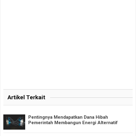
Artikel Terkait
Pentingnya Mendapatkan Dana Hibah
Pemerintah Membangun Energi Alternatif