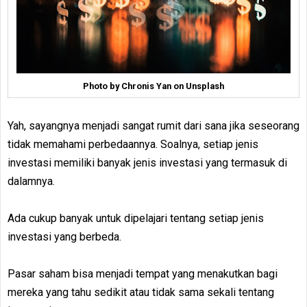
Photo by Chronis Yan on Unsplash
Yah, sayangnya menjadi sangat rumit dari sana jika seseorang
tidak memahami perbedaannya. Soalnya, setiap jenis
investasi memiliki banyak jenis investasi yang termasuk di
dalamnya.
Ada cukup banyak untuk dipelajari tentang setiap jenis
investasi yang berbeda.
Pasar saham bisa menjadi tempat yang menakutkan bagi
mereka yang tahu sedikit atau tidak sama sekali tentang