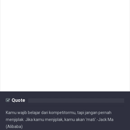
Quote
Kamu wajib belajar dari kompetitormu, tapi jangan pernah
menjiplak. Jika kamu menjiplak, kamu akan 'mati'.-Jack Ma
(Alibaba)