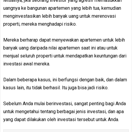
Misalnya, jika seorang investor yang agresif memasukkan
uangnya ke bangunan apartemen yang lebih tua, kemudian
menginvestasikan lebih banyak uang untuk merenovasi
properti, mereka menghadapi risiko.
Mereka berharap dapat menyewakan apartemen untuk lebih
banyak uang daripada nilai apartemen saat ini atau untuk
menjual seluruh properti untuk mendapatkan keuntungan dari
investasi awal mereka.
Dalam beberapa kasus, ini berfungsi dengan baik, dan dalam
kasus lain, itu tidak berhasil. Itu juga bisa jadi risiko.
Sebelum Anda mulai berinvestasi, sangat penting bagi Anda
untuk mengetahui tentang berbagai jenis investasi, dan apa
yang dapat dilakukan oleh investasi tersebut untuk Anda.