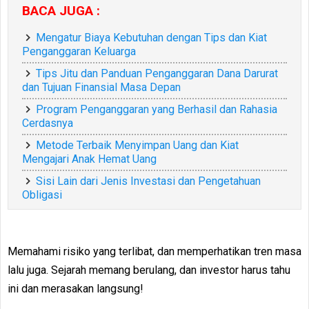
BACA JUGA :
Mengatur Biaya Kebutuhan dengan Tips dan Kiat
Penganggaran Keluarga
Tips Jitu dan Panduan Penganggaran Dana Darurat
dan Tujuan Finansial Masa Depan
Program Penganggaran yang Berhasil dan Rahasia
Cerdasnya
Metode Terbaik Menyimpan Uang dan Kiat
Mengajari Anak Hemat Uang
Sisi Lain dari Jenis Investasi dan Pengetahuan
Obligasi
Memahami risiko yang terlibat, dan memperhatikan tren masa
lalu juga. Sejarah memang berulang, dan investor harus tahu
ini dan merasakan langsung!