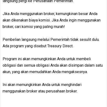
langsung pergi ke Perusahaan Pemerintah.
Jika Anda menggunakan broker, kemungkinan besar Anda
akan dikenakan biaya komisi. Jika Anda ingin menggunakan
broker, cari komisi yang paling murah!
Pembelian langsung melalui Pemerintah tidak sesulit dulu.
Ada program yang disebut Treasury Direct.
Program ini akan memungkinkan Anda untuk membeli
obligasi dan semua obligasi Anda akan disimpan dalam satu
akun, yang akan memudahkan Anda mengaksesnya.
Ini akan memungkinkan Anda untuk menghindari
menggunakan broker atau perusahaan broker.