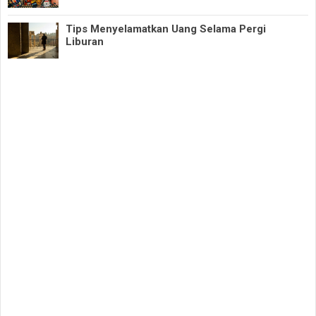
Tips Menyelamatkan Uang Selama Pergi
Liburan