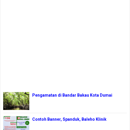
Pengamatan di Bandar Bakau Kota Dumai
Contoh Banner, Spanduk, Baleho Klinik