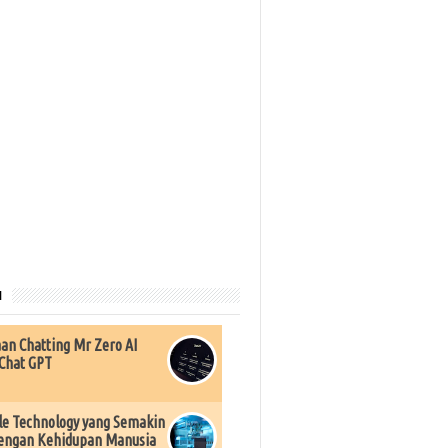
u
an Chatting Mr Zero AI
Chat GPT
e Technology yang Semakin
engan Kehidupan Manusia