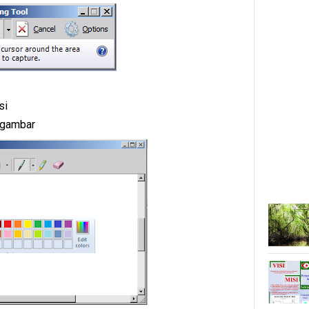
si
k/gambar