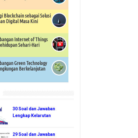
gi Blockchain sebagai Solusi
n Digital Masa Kini
angan Internet of Things
ehidupan Sehari-Hari
angan Green Technology
ingkungan Berkelanjutan
r
30 Soal dan Jawaban
Lengkap Kelarutan
29 Soal dan Jawaban