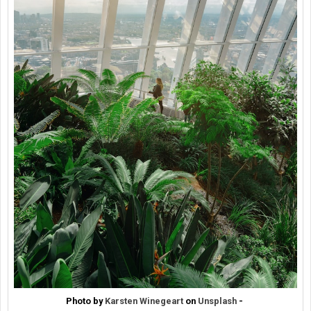
Photo by
Karsten Winegeart
on
Unsplash
-