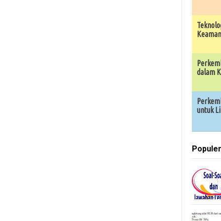
Teknolo
Keamana
Perkemb
dalam K
Perkemb
untuk L
Popule