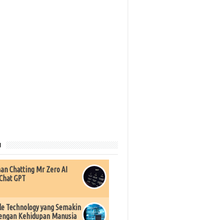
u
an Chatting Mr Zero AI
Chat GPT
e Technology yang Semakin
engan Kehidupan Manusia