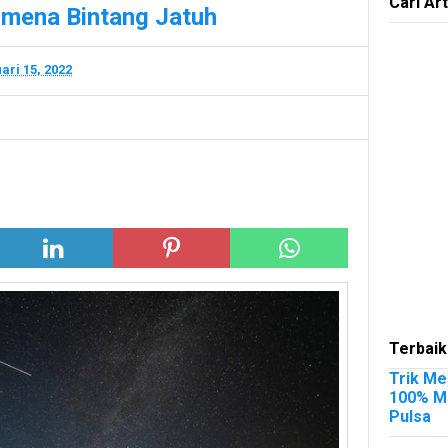
Cari Art
omena Bintang Jatuh
ari 15, 2022
Terbaik
Trik Me
100% Me
Pulsa