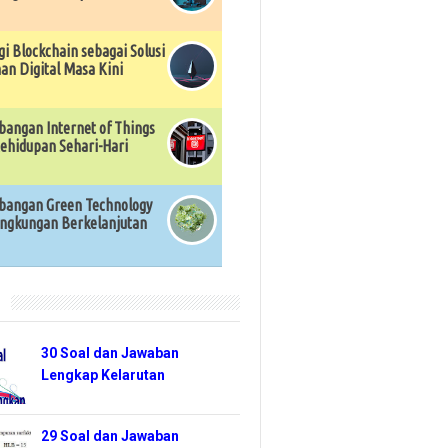
gi Blockchain sebagai Solusi
n Digital Masa Kini
angan Internet of Things
ehidupan Sehari-Hari
angan Green Technology
ingkungan Berkelanjutan
r
30 Soal dan Jawaban
Lengkap Kelarutan
29 Soal dan Jawaban