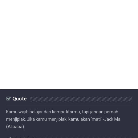
Quote
Kamu wajib belajar dari kompetitormu, tapi jangan pernah
menjiplak. Jika kamu menjiplak, kamu akan 'mati'.-Jack Ma
(Alibaba)