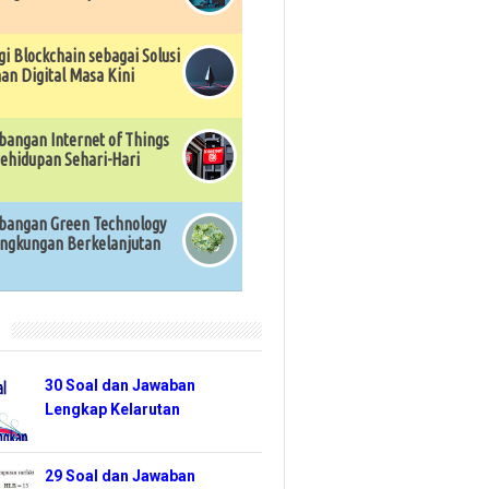
gi Blockchain sebagai Solusi
n Digital Masa Kini
angan Internet of Things
ehidupan Sehari-Hari
angan Green Technology
ingkungan Berkelanjutan
r
30 Soal dan Jawaban
Lengkap Kelarutan
29 Soal dan Jawaban