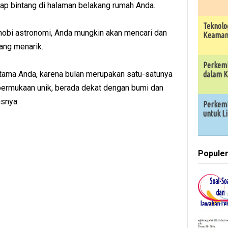
ap bintang di halaman belakang rumah Anda.
Teknolo
 hobi astronomi, Anda mungkin akan mencari dan
Keamana
ang menarik.
Perkemb
rtama Anda, karena bulan merupakan satu-satunya
dalam K
 permukaan unik, berada dekat dengan bumi dan
asnya.
Perkemb
untuk L
Popule