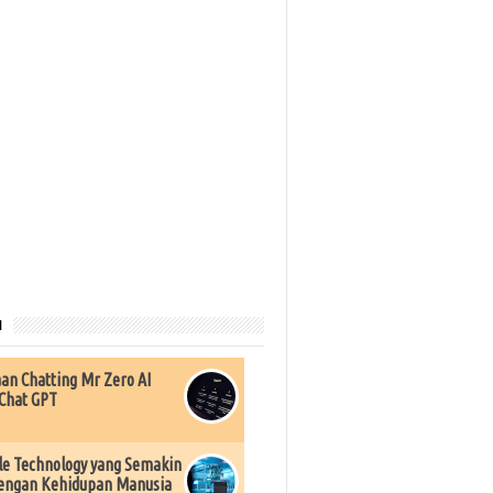
u
an Chatting Mr Zero AI
Chat GPT
e Technology yang Semakin
engan Kehidupan Manusia